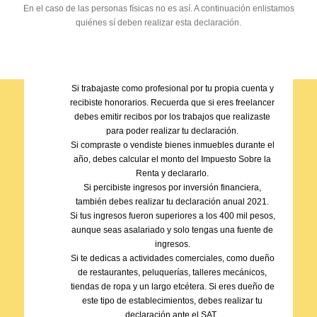
Personas Físicas:
En el caso de las personas físicas no es así. A continuación enlistamos
Si eres asalariado pero trabajaste para más de un
quiénes sí deben realizar esta declaración.
empleador al mismo tiempo, o si tuviste ingresos por
vías distintas a tu trabajo con salario.
Si fuiste arrendador de un bien inmueble, sin importar
el monto de la renta que te pagaron.
Si trabajaste como profesional por tu propia cuenta y
recibiste honorarios. Recuerda que si eres freelancer
debes emitir recibos por los trabajos que realizaste
para poder realizar tu declaración.
Si compraste o vendiste bienes inmuebles durante el
año, debes calcular el monto del Impuesto Sobre la
Renta y declararlo.
Si percibiste ingresos por inversión financiera,
también debes realizar tu declaración anual 2021.
Si tus ingresos fueron superiores a los 400 mil pesos,
aunque seas asalariado y solo tengas una fuente de
ingresos.
Si te dedicas a actividades comerciales, como dueño
de restaurantes, peluquerías, talleres mecánicos,
tiendas de ropa y un largo etcétera. Si eres dueño de
este tipo de establecimientos, debes realizar tu
declaración ante el SAT.