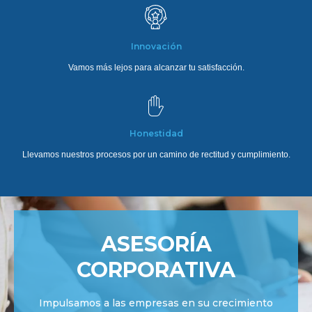
Innovación
Vamos más lejos para alcanzar tu satisfacción.
Honestidad
Llevamos nuestros procesos por un camino de rectitud y cumplimiento.
DECLARACIÓN
DECLARACIÓN
OPERACIONES
OPERACIONES
GESTORÍA Y
ASESORÍA
INMOBILIARIAS
INMOBILIARIAS
DE IMPUESTOS
DE IMPUESTOS
CORPORATIVA
TRÁMITES
Impulsamos a las empresas en su crecimiento
Trabajamos en equipo para brindarles un
Trabajamos en equipo para brindarles un
Procedimientos claros y estructurados
Procedimientos claros y estructurados
Realizamos gestiones y trámites